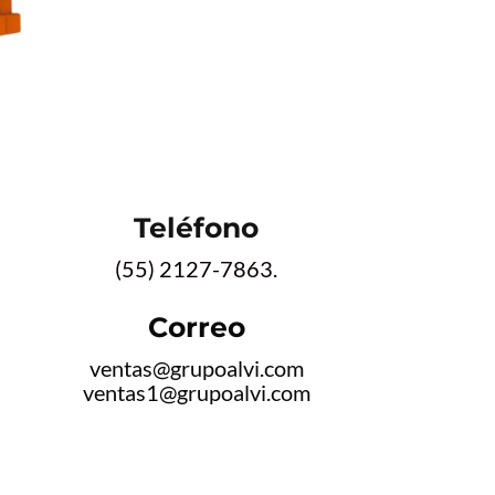
Teléfono
(55) 2127-7863.
Correo
ventas@grupoalvi.com
ventas1@grupoalvi.com