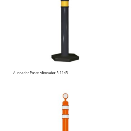
Alineador Poste Alineador R-1145