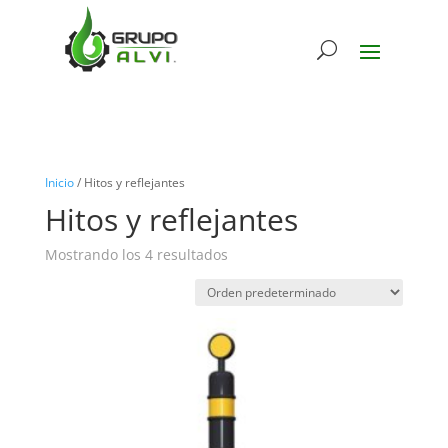
Inicio
/ Hitos y reflejantes
Hitos y reflejantes
Mostrando los 4 resultados