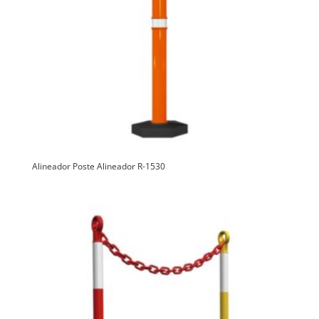
Alineador Poste Alineador R-1530