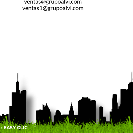
ventas@grupoalvi.com
ventas1@grupoalvi.com
or
EASY CLIC