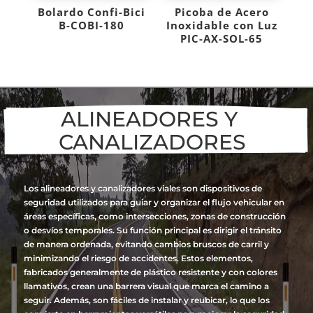
Bolardo Confi-Bici
Picoba de Acero
B-COBI-180
Inoxidable con Luz
PIC-AX-SOL-65
ALINEADORES Y 
CANALIZADORES
Los alineadores y canalizadores viales son dispositivos de
seguridad utilizados para guiar y organizar el flujo vehicular en
áreas específicas, como intersecciones, zonas de construcción
o desvíos temporales. Su función principal es dirigir el tránsito
de manera ordenada, evitando cambios bruscos de carril y
minimizando el riesgo de accidentes. Estos elementos,
fabricados generalmente de plástico resistente y con colores
llamativos, crean una barrera visual que marca el camino a
seguir. Además, son fáciles de instalar y reubicar, lo que los