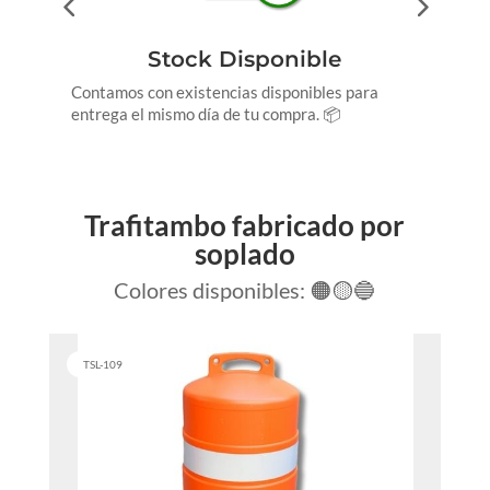
Stock Disponible
Contamos con existencias disponibles para
E
entrega el mismo día de tu compra.
📦
c
Trafitambo fabricado por
soplado
Colores disponibles:
🟠
🟡
🔵
TSL-109