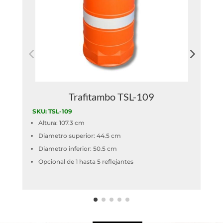
Trafitambo TSL-109
SKU: TSL-109
S
Altura: 107.3 cm
Diametro superior: 44.5 cm
Diametro inferior: 50.5 cm
Opcional de 1 hasta 5 reflejantes